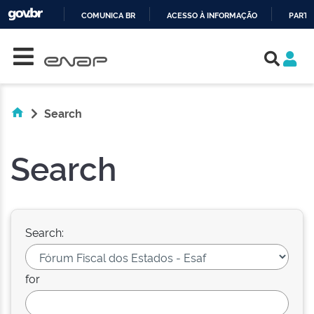
COMUNICA BR
ACESSO À INFORMAÇÃO
PARTI
Skip navigation
IR
PARA
O
CONTEÚDO
Search
Search
Search:
for