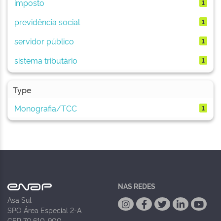
imposto
1
previdência social
1
servidor público
1
sistema tributário
1
Type
Monografia/TCC
1
NAS REDES
Asa Sul
SPO Área Especial 2-A
CEP 70.610-900