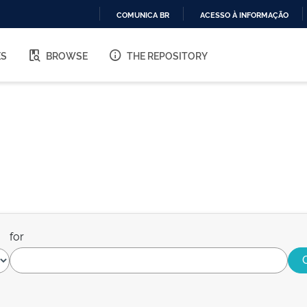
COMUNICA BR
ACESSO À INFORMAÇÃO
IR
PARA
ES
BROWSE
THE REPOSITORY
O
CONTEÚDO
for