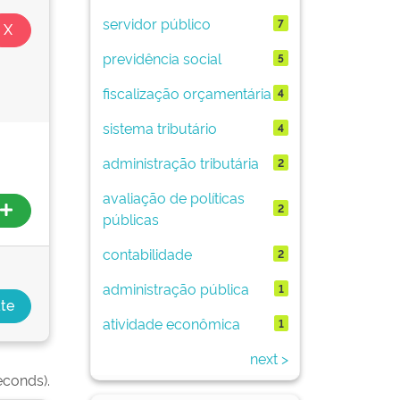
servidor público
7
previdência social
5
fiscalização orçamentária
4
sistema tributário
4
administração tributária
2
avaliação de políticas
2
públicas
contabilidade
2
administração pública
1
atividade econômica
1
next >
econds).