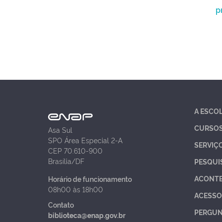
p
A ESCO
CURSO
Asa Sul
SPO Área Especial 2-A
SERVIÇ
CEP 70.610-900
Brasília/DF
PESQUI
ACONT
Horário de funcionamento
08h00 às 18h00
ACESSO
Contato
PERGUN
biblioteca@enap.gov.br