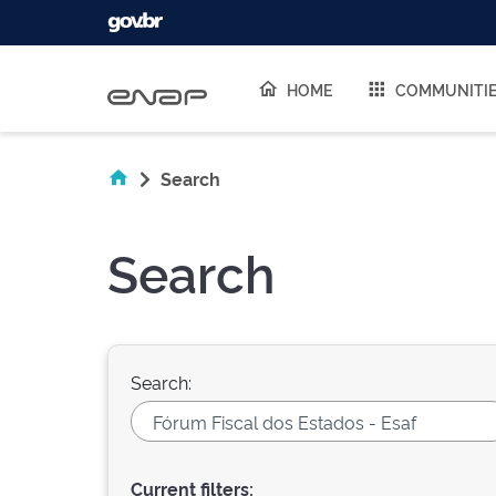
Skip navigation
HOME
COMMUNITI
Search
Search
Search:
Current filters: