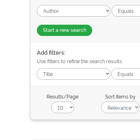
Start a new search
Add filters:
Use filters to refine the search results.
Results/Page
Sort items by