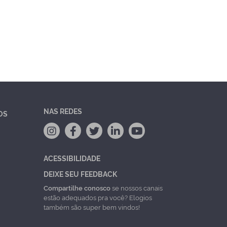
NAS REDES
OS
ACESSIBILIDADE
DEIXE SEU FEEDBACK
Compartilhe conosco
se nossos canais
estão adequados pra você? Elogios
também são super bem vindos!