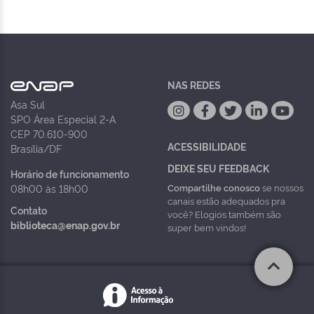
NAS REDES
Asa Sul
SPO Área Especial 2-A
CEP 70.610-900
ACESSIBILIDADE
Brasília/DF
DEIXE SEU FEEDBACK
Horário de funcionamento
Compartilhe conosco
se nossos
08h00 às 18h00
canais estão adequados pra
Contato
você? Elogios também são
biblioteca@enap.gov.br
super bem vindos!