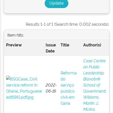
Results 1-1 of 1 (Search time: 0.002 seconds).
Item hits:
Preview
Issue
Title
Author(s)
Date
Case Centre
on Public
Reforma
Leadership
;
do
Blavatnik
2022-
serviço
School of
06-16
público
Government
;
civil em
Williams,
Gana
Martin J.
;
McAra,