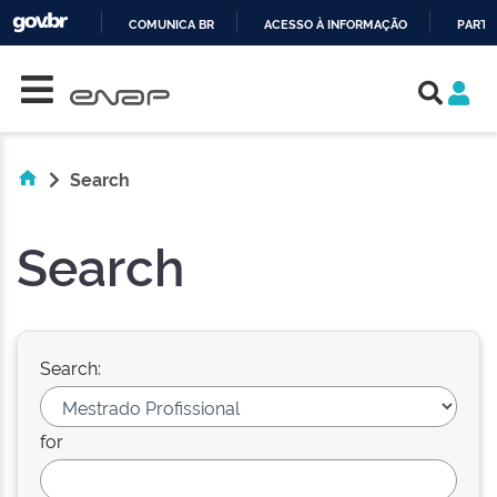
COMUNICA BR
ACESSO À INFORMAÇÃO
PARTI
Skip navigation
IR
PARA
O
CONTEÚDO
Search
Search
Search:
for