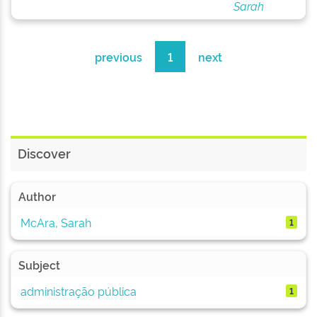
Sarah
previous
1
next
Discover
Author
McAra, Sarah
1
Subject
administração pública
1