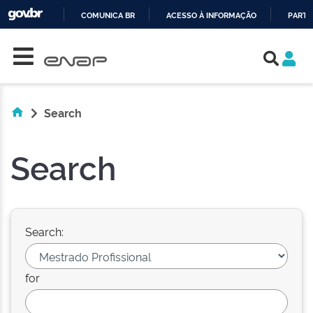
COMUNICA BR
ACESSO À INFORMAÇÃO
PARTI
Skip navigation
IR
PARA
O
CONTEÚDO
Search
Search
Search:
for