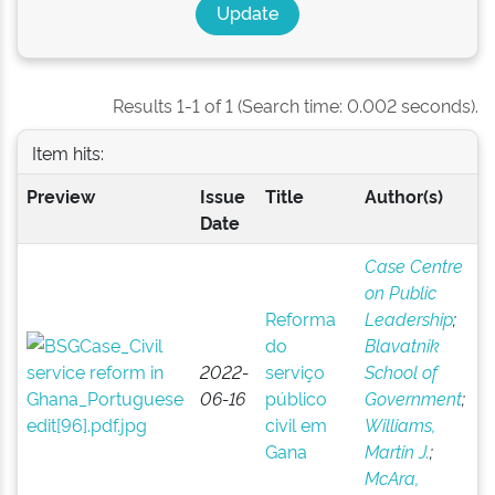
Results 1-1 of 1 (Search time: 0.002 seconds).
Item hits:
Preview
Issue
Title
Author(s)
Date
Case Centre
on Public
Reforma
Leadership
;
do
Blavatnik
2022-
serviço
School of
06-16
público
Government
;
civil em
Williams,
Gana
Martin J.
;
McAra,