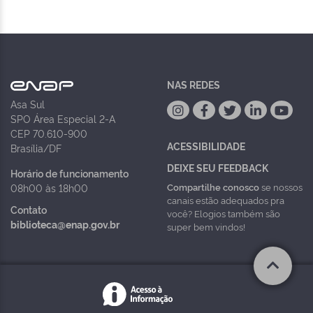
NAS REDES
Asa Sul
SPO Área Especial 2-A
CEP 70.610-900
ACESSIBILIDADE
Brasília/DF
DEIXE SEU FEEDBACK
Horário de funcionamento
Compartilhe conosco
se nossos
08h00 às 18h00
canais estão adequados pra
Contato
você? Elogios também são
biblioteca@enap.gov.br
super bem vindos!