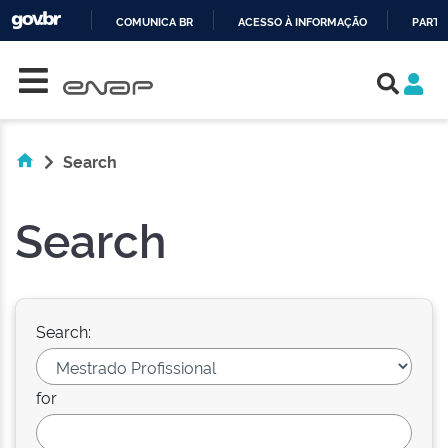
COMUNICA BR
ACESSO À INFORMAÇÃO
PARTI
Skip navigation
IR
PARA
O
CONTEÚDO
Search
Search
Search:
for