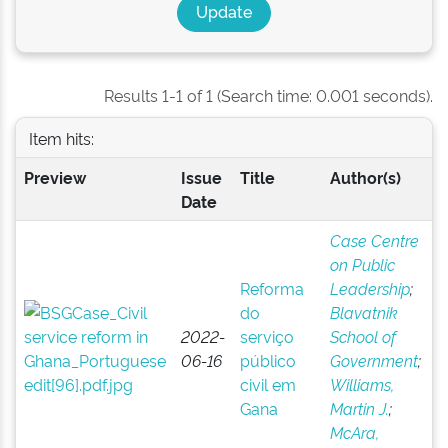
Results 1-1 of 1 (Search time: 0.001 seconds).
Item hits:
Preview
Issue
Title
Author(s)
Date
Case Centre
on Public
Reforma
Leadership
;
do
Blavatnik
2022-
serviço
School of
06-16
público
Government
;
civil em
Williams,
Gana
Martin J.
;
McAra,