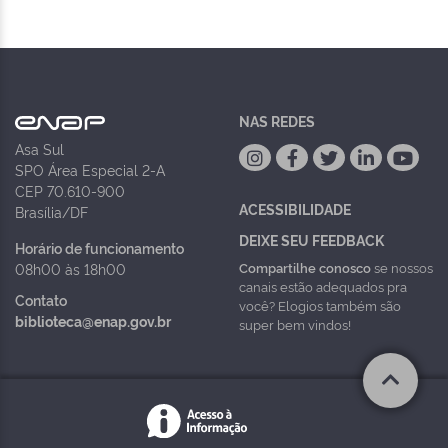
NAS REDES
Asa Sul
SPO Área Especial 2-A
CEP 70.610-900
ACESSIBILIDADE
Brasília/DF
DEIXE SEU FEEDBACK
Horário de funcionamento
Compartilhe conosco
se nossos
08h00 às 18h00
canais estão adequados pra
Contato
você? Elogios também são
biblioteca@enap.gov.br
super bem vindos!