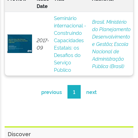
Date
Seminário
Brasil. Ministério
internacional -
do Planejamento
Construindo
Desenvolvimento
2017-
Capacidades
e Gestão
;
Escola
09
Estatais: os
Nacional de
Desafios do
Administração
Serviço
Pública (Brasil)
Público
previous
1
next
Discover