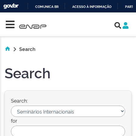
COMUNICA BR
ACESSO À INFORMAÇÃO
PARTI
Skip navigation
IR
PARA
O
CONTEÚDO
Search
Search
Search:
for