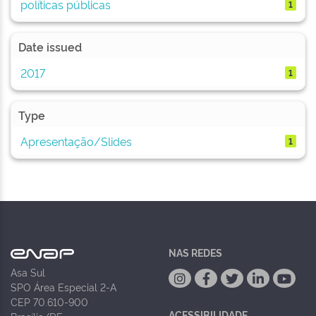
políticas públicas
1
Date issued
2017
1
Type
Apresentação/Slides
1
NAS REDES
Asa Sul
SPO Área Especial 2-A
CEP 70.610-900
ACESSIBILIDADE