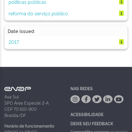
políticas públicas
1
reforma do serviço público
1
Date issued
2017
1
NAS REDES
Asa Sul
SPO Área Especial 2-A
CEP 70.610-900
ACESSIBILIDADE
Brasília/DF
DEIXE SEU FEEDBACK
Horário de funcionamento
Compartilhe conosco
se nossos
08h00 às 18h00