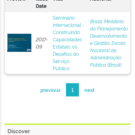
Date
Seminário
Brasil. Ministério
internacional -
do Planejamento
Construindo
Desenvolvimento
2017-
Capacidades
e Gestão
;
Escola
09
Estatais: os
Nacional de
Desafios do
Administração
Serviço
Pública (Brasil)
Público
previous
1
next
Discover