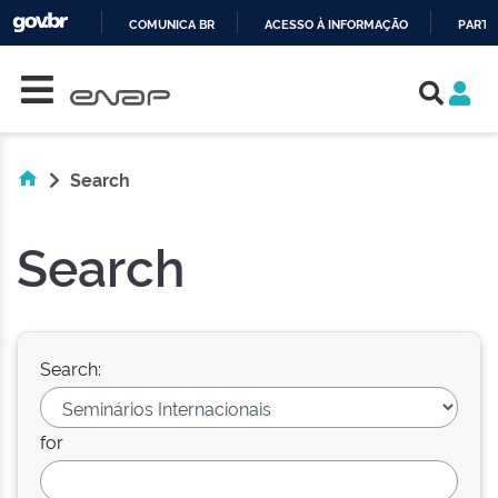
COMUNICA BR
ACESSO À INFORMAÇÃO
PARTI
Skip navigation
IR
PARA
O
CONTEÚDO
Search
Search
Search:
for