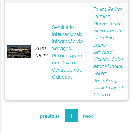
Farias, Pedro
;
Flumian,
Maryantonett
;
Seminário
Vieira, Renato
;
Internacional:
Dalcolmo,
Integração de
Bruno
;
2019-
Serviços
Reinhard,
08-13
Públicos para
Nicolau
;
Cubo,
um Governo
Aitor
;
Manque,
Centrado nos
Paula
;
Cidadãos
Annenberg,
Daniel
;
Gastal,
Claudio
previous
1
next