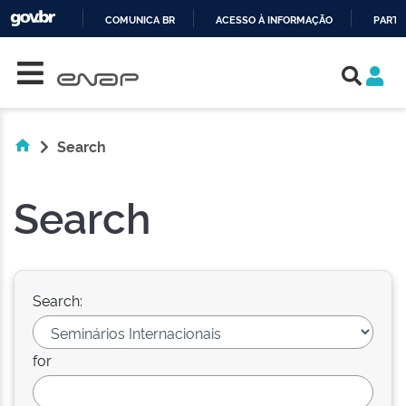
COMUNICA BR
ACESSO À INFORMAÇÃO
PARTI
Skip navigation
IR
PARA
O
CONTEÚDO
Search
Search
Search:
for