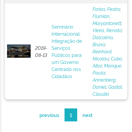
Farias, Pedro
;
Flumian,
Maryantonett
;
Seminário
Vieira, Renato
;
Internacional:
Dalcolmo,
Integração de
Bruno
;
2019-
Serviços
Reinhard,
08-13
Públicos para
Nicolau
;
Cubo,
um Governo
Aitor
;
Manque,
Centrado nos
Paula
;
Cidadãos
Annenberg,
Daniel
;
Gastal,
Claudio
previous
1
next