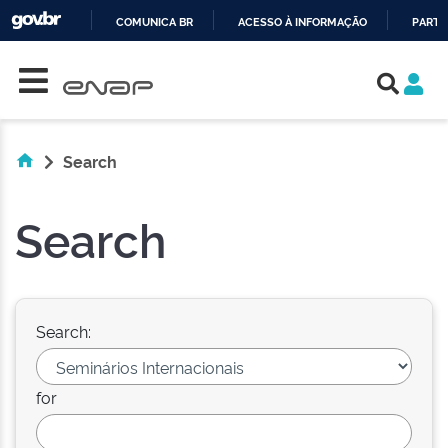
COMUNICA BR
ACESSO À INFORMAÇÃO
PARTI
Skip navigation
IR
PARA
O
CONTEÚDO
Search
Search
Search:
for