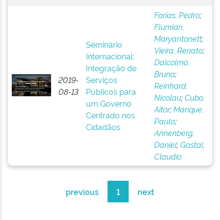
Farias, Pedro
;
Flumian,
Maryantonett
;
Seminário
Vieira, Renato
;
Internacional:
Dalcolmo,
Integração de
Bruno
;
2019-
Serviços
Reinhard,
08-13
Públicos para
Nicolau
;
Cubo,
um Governo
Aitor
;
Manque,
Centrado nos
Paula
;
Cidadãos
Annenberg,
Daniel
;
Gastal,
Claudio
previous
1
next