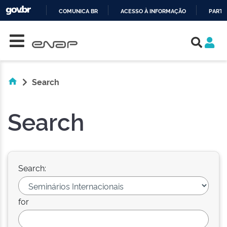
COMUNICA BR
ACESSO À INFORMAÇÃO
PARTI
Skip navigation
IR
PARA
O
CONTEÚDO
Search
Search
Search:
for