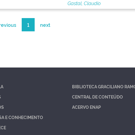
Gastal, Claudio
revious
1
next
LA
BIBLIOTECA GRACILIANO RAM
S
CENTRAL DE CONTEÚDO
OS
ACERVO ENAP
SA E CONHECIMENTO
ECE