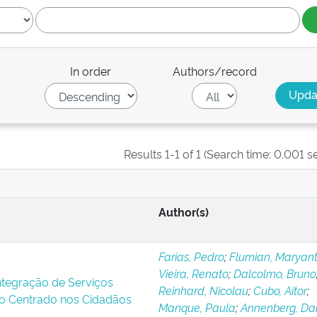
In order
Authors/record
Results 1-1 of 1 (Search time: 0.001 s
Author(s)
Farias, Pedro
;
Flumian, Maryant
Vieira, Renato
;
Dalcolmo, Bruno
Integração de Serviços
Reinhard, Nicolau
;
Cubo, Aitor
;
o Centrado nos Cidadãos
Manque, Paula
;
Annenberg, Dan