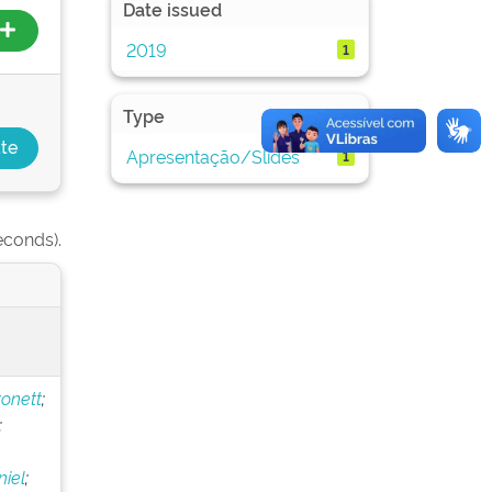
Date issued
2019
1
Type
Apresentação/Slides
1
econds).
onett
;
;
iel
;