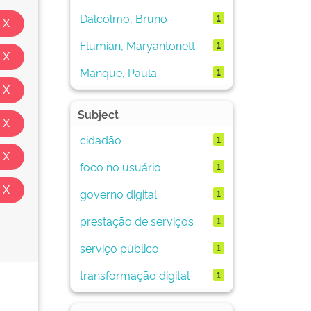
Dalcolmo, Bruno
1
Flumian, Maryantonett
1
Manque, Paula
1
Subject
cidadão
1
foco no usuário
1
governo digital
1
prestação de serviços
1
serviço público
1
transformação digital
1