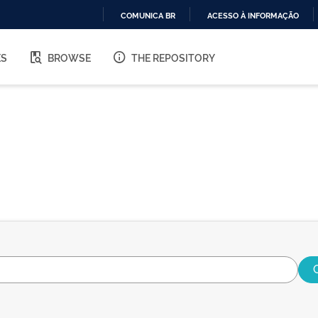
COMUNICA BR
ACESSO À INFORMAÇÃO
IR
PARA
ES
BROWSE
THE REPOSITORY
O
CONTEÚDO