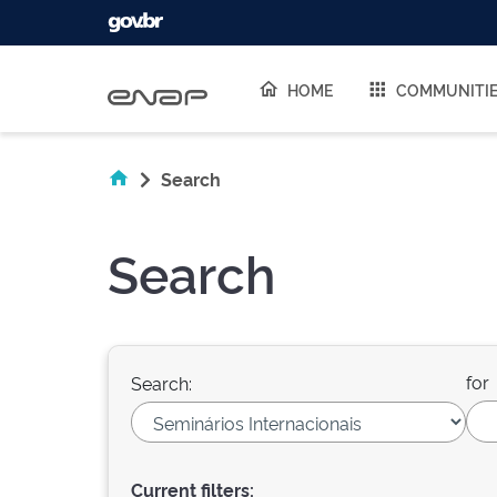
Skip navigation
HOME
COMMUNITI
Search
Search
for
Search:
Current filters: