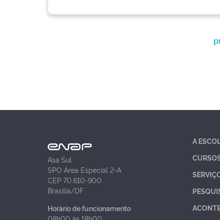
p
A ESCO
CURSO
Asa Sul
SPO Área Especial 2-A
SERVIÇ
CEP 70.610-900
Brasília/DF
PESQUI
ACONT
Horário de funcionamento
08h00 às 18h00