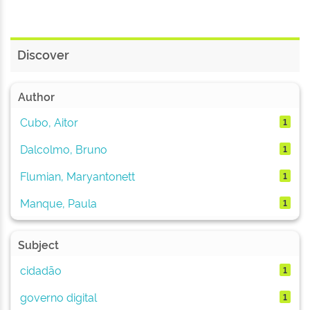
Discover
Author
Cubo, Aitor
1
Dalcolmo, Bruno
1
Flumian, Maryantonett
1
Manque, Paula
1
Subject
cidadão
1
governo digital
1