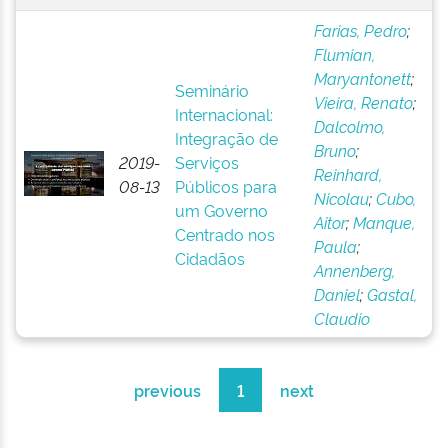
Farias, Pedro
;
Flumian,
Maryantonett
;
Seminário
Vieira, Renato
;
Internacional:
Dalcolmo,
Integração de
Bruno
;
2019-
Serviços
Reinhard,
08-13
Públicos para
Nicolau
;
Cubo,
um Governo
Aitor
;
Manque,
Centrado nos
Paula
;
Cidadãos
Annenberg,
Daniel
;
Gastal,
Claudio
previous
1
next