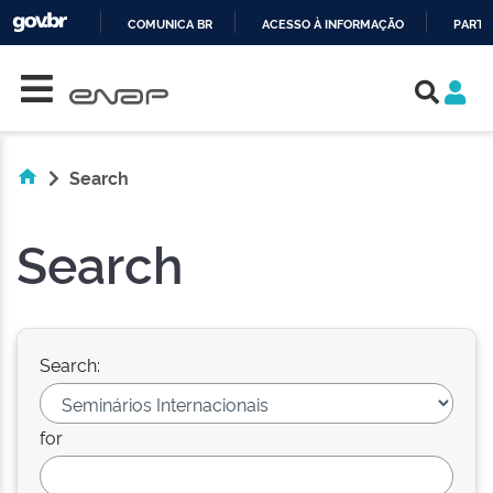
COMUNICA BR
ACESSO À INFORMAÇÃO
PARTI
Skip navigation
IR
PARA
O
CONTEÚDO
Search
Search
Search:
for