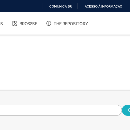
COMUNICA BR
ACESSO À INFORMAÇÃO
IR
PARA
ES
BROWSE
THE REPOSITORY
O
CONTEÚDO