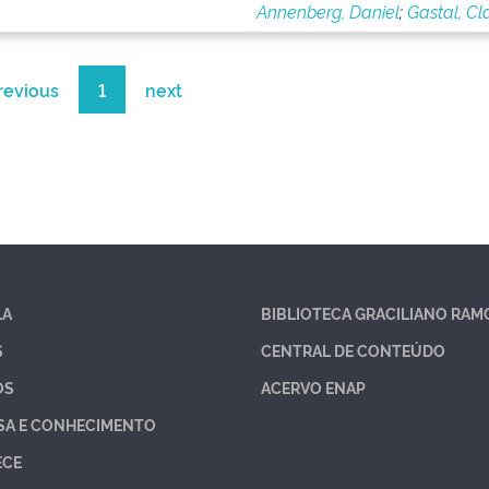
Annenberg, Daniel
;
Gastal, Cl
revious
1
next
LA
BIBLIOTECA GRACILIANO RAM
S
CENTRAL DE CONTEÚDO
OS
ACERVO ENAP
SA E CONHECIMENTO
ECE