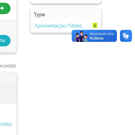
Type
Apresentação/Slides
1
econds).
icolau
;