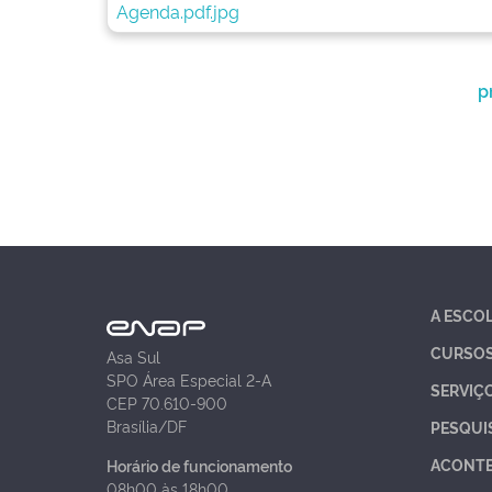
p
A ESCO
CURSO
Asa Sul
SPO Área Especial 2-A
SERVIÇ
CEP 70.610-900
Brasília/DF
PESQUI
ACONT
Horário de funcionamento
08h00 às 18h00