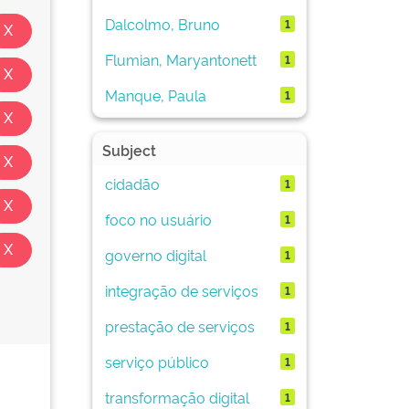
Dalcolmo, Bruno
1
Flumian, Maryantonett
1
Manque, Paula
1
Subject
cidadão
1
foco no usuário
1
governo digital
1
integração de serviços
1
prestação de serviços
1
serviço público
1
transformação digital
1