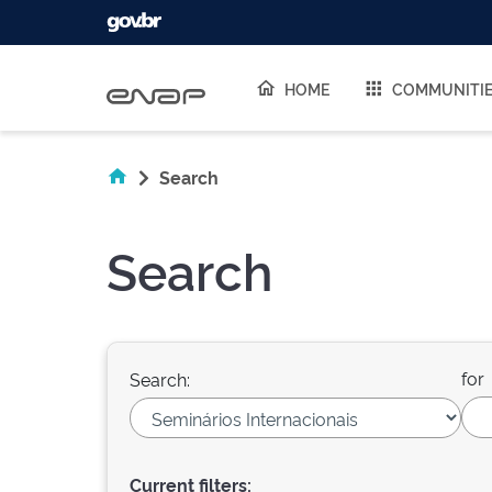
Skip navigation
HOME
COMMUNITI
Search
Search
for
Search:
Current filters: