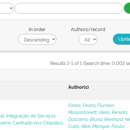
In order
Authors/record
Results 1-1 of 1 (Search time: 0.002 s
Author(s)
Farias, Pedro
;
Flumian,
Maryantonett
;
Vieira, Renato
;
al: Integração de Serviços
Dalcolmo, Bruno
;
Reinhard, N
verno Centrado nos Cidadãos
Cubo, Aitor
;
Manque, Paula
;