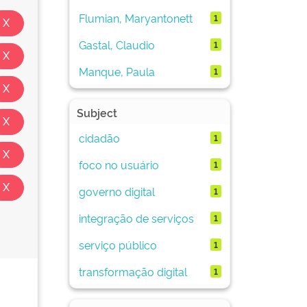
Flumian, Maryantonett
1
Gastal, Claudio
1
Manque, Paula
1
Subject
cidadão
1
foco no usuário
1
governo digital
1
integração de serviços
1
serviço público
1
transformação digital
1