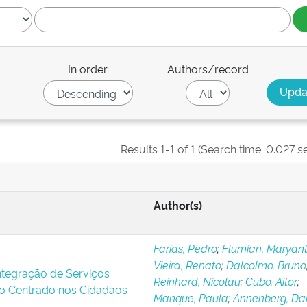
In order
Authors/record
Results 1-1 of 1 (Search time: 0.027 s
Author(s)
Farias, Pedro
;
Flumian, Maryant
Vieira, Renato
;
Dalcolmo, Bruno
Integração de Serviços
Reinhard, Nicolau
;
Cubo, Aitor
;
o Centrado nos Cidadãos
Manque, Paula
;
Annenberg, Dan