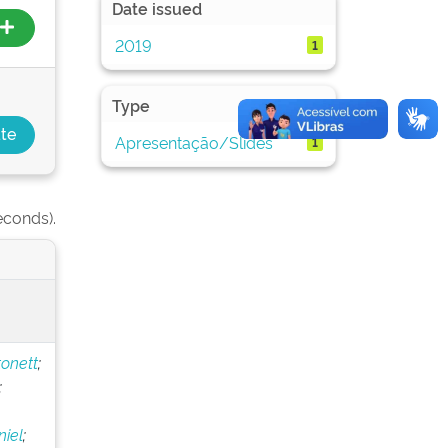
Date issued
2019
1
Type
Apresentação/Slides
1
econds).
onett
;
;
iel
;