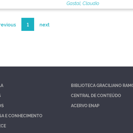
Gastal, Claudio
revious
1
next
LA
BIBLIOTECA GRACILIANO RAM
S
CENTRAL DE CONTEÚDO
OS
ACERVO ENAP
SA E CONHECIMENTO
ECE