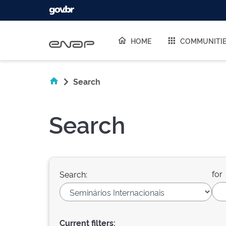
Skip navigation
HOME
COMMUNITI
Search
Search
for
Search:
Current filters: