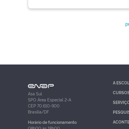
p
A ESCO
CURSO
Asa Sul
SPO Área Especial 2-A
SERVIÇ
CEP 70.610-900
Brasília/DF
PESQUI
ACONT
Horário de funcionamento
08h00 às 18h00