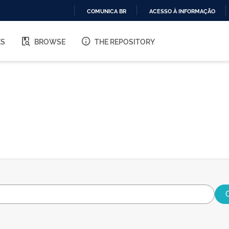
COMUNICA BR
ACESSO À INFORMAÇÃO
IR
PARA
ES
BROWSE
THE REPOSITORY
O
CONTEÚDO