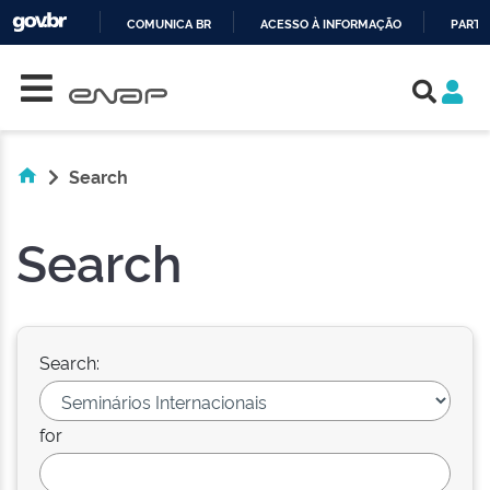
COMUNICA BR
ACESSO À INFORMAÇÃO
PARTI
Skip navigation
IR
PARA
O
CONTEÚDO
Search
Search
Search:
for