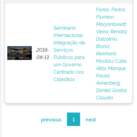
Farias, Pedro
;
Flumian,
Maryantonett
;
Seminário
Vieira, Renato
;
Internacional:
Dalcolmo,
Integração de
Bruno
;
2019-
Serviços
Reinhard,
08-13
Públicos para
Nicolau
;
Cubo,
um Governo
Aitor
;
Manque,
Centrado nos
Paula
;
Cidadãos
Annenberg,
Daniel
;
Gastal,
Claudio
previous
1
next