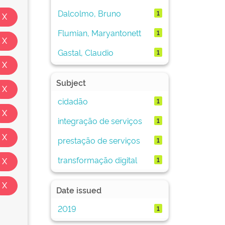
Dalcolmo, Bruno
1
Flumian, Maryantonett
1
Gastal, Claudio
1
Subject
cidadão
1
integração de serviços
1
prestação de serviços
1
transformação digital
1
Date issued
2019
1