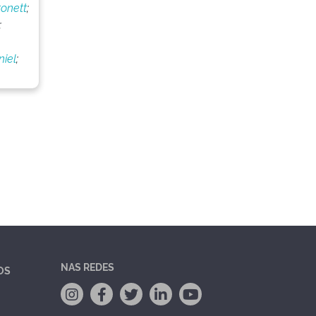
onett
;
;
iel
;
NAS REDES
OS