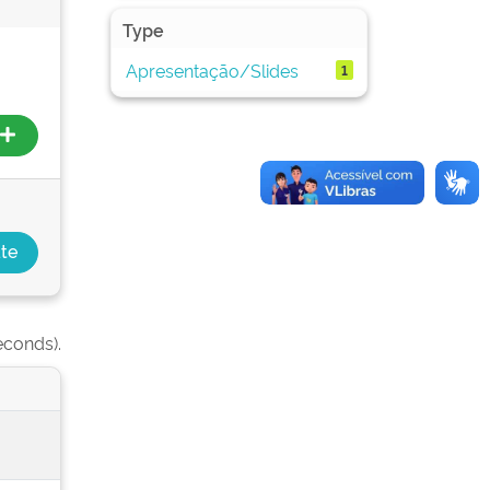
Type
Apresentação/Slides
1
econds).