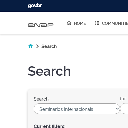
Skip navigation
HOME
COMMUNITI
Search
Search
for
Search:
Current filters: