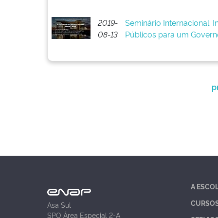
2019-
Seminário Internacional: 
08-13
Públicos para um Govern
p
A ESCO
CURSO
Asa Sul
SPO Área Especial 2-A