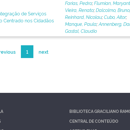
Farias, Pedro
;
Flumian, Maryant
Vieira, Renato
;
Dalcolmo, Bruno
Integração de Serviços
Reinhard, Nicolau
;
Cubo, Aitor
;
o Centrado nos Cidadãos
Manque, Paula
;
Annenberg, Dan
Gastal, Claudio
revious
1
next
LA
BIBLIOTECA GRACILIANO RAM
S
CENTRAL DE CONTEÚDO