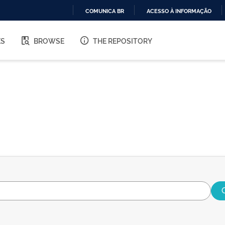
COMUNICA BR
ACESSO À INFORMAÇÃO
IR
PARA
ES
BROWSE
THE REPOSITORY
O
CONTEÚDO