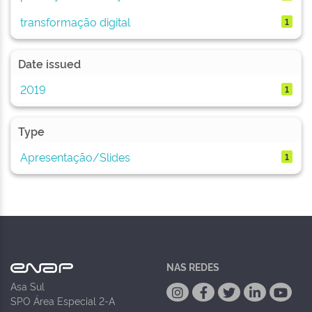
transformação digital
1
Date issued
2019
1
Type
Apresentação/Slides
1
NAS REDES
Asa Sul
SPO Área Especial 2-A