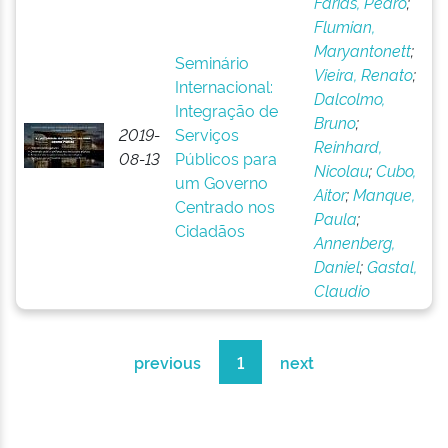
Farias, Pedro
;
Flumian,
Maryantonett
;
Seminário
Vieira, Renato
;
Internacional:
Dalcolmo,
Integração de
Bruno
;
2019-
Serviços
Reinhard,
08-13
Públicos para
Nicolau
;
Cubo,
um Governo
Aitor
;
Manque,
Centrado nos
Paula
;
Cidadãos
Annenberg,
Daniel
;
Gastal,
Claudio
previous
1
next