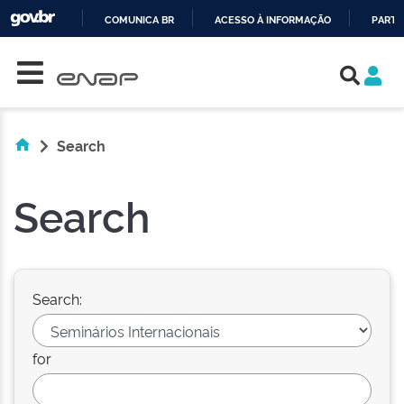
COMUNICA BR
ACESSO À INFORMAÇÃO
PARTI
Skip navigation
IR
PARA
O
CONTEÚDO
Search
Search
Search:
for