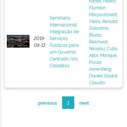
Farias, Pedro
;
Flumian,
Maryantonett
;
Seminário
Vieira, Renato
;
Internacional:
Dalcolmo,
Integração de
Bruno
;
2019-
Serviços
Reinhard,
08-13
Públicos para
Nicolau
;
Cubo,
um Governo
Aitor
;
Manque,
Centrado nos
Paula
;
Cidadãos
Annenberg,
Daniel
;
Gastal,
Claudio
previous
1
next