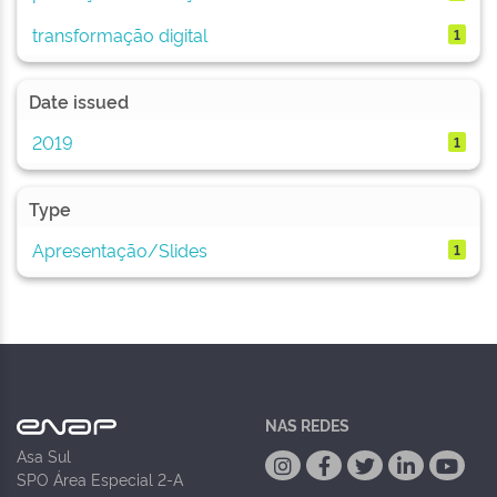
transformação digital
1
Date issued
2019
1
Type
Apresentação/Slides
1
NAS REDES
Asa Sul
SPO Área Especial 2-A