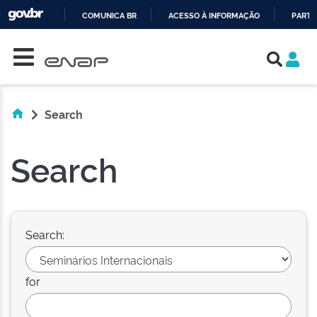
COMUNICA BR
ACESSO À INFORMAÇÃO
PARTI
Skip navigation
IR
PARA
O
CONTEÚDO
Search
Search
Search:
for