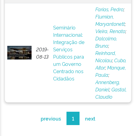
Farias, Pedro
;
Flumian,
Maryantonett
;
Seminário
Vieira, Renato
;
Internacional:
Dalcolmo,
Integração de
Bruno
;
2019-
Serviços
Reinhard,
08-13
Públicos para
Nicolau
;
Cubo,
um Governo
Aitor
;
Manque,
Centrado nos
Paula
;
Cidadãos
Annenberg,
Daniel
;
Gastal,
Claudio
previous
1
next