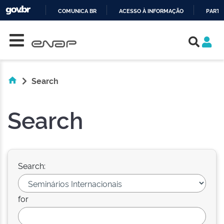
COMUNICA BR
ACESSO À INFORMAÇÃO
PARTI
Skip navigation
IR
PARA
O
CONTEÚDO
Search
Search
Search:
for