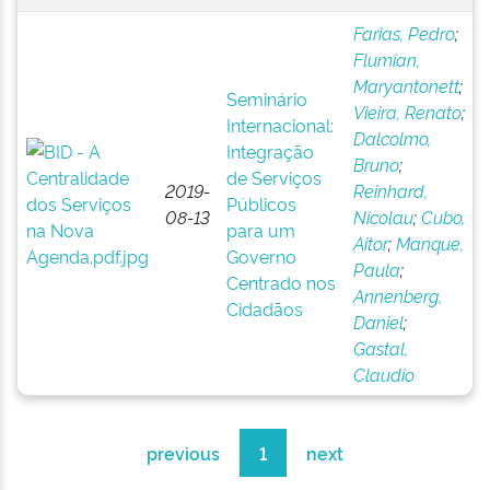
Farias, Pedro
;
Flumian,
Maryantonett
;
Seminário
Vieira, Renato
;
Internacional:
Dalcolmo,
Integração
Bruno
;
de Serviços
2019-
Reinhard,
Públicos
08-13
Nicolau
;
Cubo,
para um
Aitor
;
Manque,
Governo
Paula
;
Centrado nos
Annenberg,
Cidadãos
Daniel
;
Gastal,
Claudio
previous
1
next