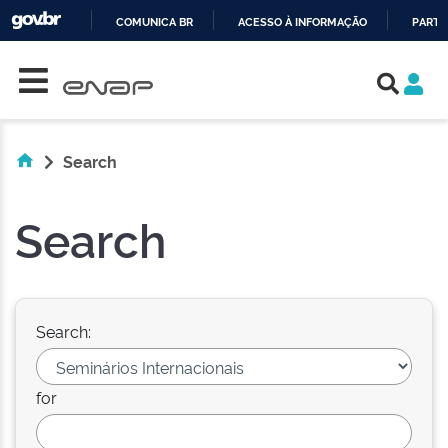
COMUNICA BR
ACESSO À INFORMAÇÃO
PARTI
Skip navigation
IR
PARA
O
CONTEÚDO
Search
Search
Search:
for