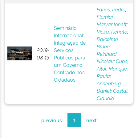
Farias, Pedro
;
Flumian,
Maryantonett
;
Seminário
Vieira, Renato
;
Internacional:
Dalcolmo,
Integração de
Bruno
;
2019-
Serviços
Reinhard,
08-13
Públicos para
Nicolau
;
Cubo,
um Governo
Aitor
;
Manque,
Centrado nos
Paula
;
Cidadãos
Annenberg,
Daniel
;
Gastal,
Claudio
previous
1
next