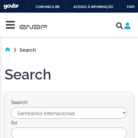
COMUNICA BR
ACESSO À INFORMAÇÃO
PARTI
Skip navigation
IR
PARA
O
CONTEÚDO
Search
Search
Search:
for