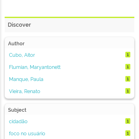
Discover
Author
Cubo, Aitor
1
Flumian, Maryantonett
1
Manque, Paula
1
Vieira, Renato
1
Subject
cidadão
1
foco no usuário
1