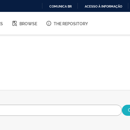
COMUNICA BR
ACESSO À INFORMAÇÃO
IR
PARA
ES
BROWSE
THE REPOSITORY
O
CONTEÚDO