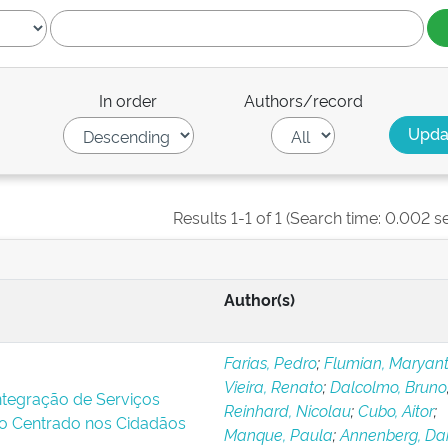
In order
Authors/record
Results 1-1 of 1 (Search time: 0.002 s
Author(s)
Farias, Pedro
;
Flumian, Maryant
Vieira, Renato
;
Dalcolmo, Bruno
Integração de Serviços
Reinhard, Nicolau
;
Cubo, Aitor
;
o Centrado nos Cidadãos
Manque, Paula
;
Annenberg, Dan