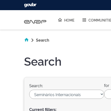
Skip navigation
HOME
COMMUNITI
Search
Search
for
Search:
Current filters: