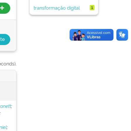
transformação digital
1
econds).
onett
;
;
iel
;