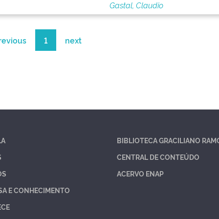
Gastal, Claudio
revious
1
next
LA
BIBLIOTECA GRACILIANO RAM
S
CENTRAL DE CONTEÚDO
OS
ACERVO ENAP
SA E CONHECIMENTO
ECE