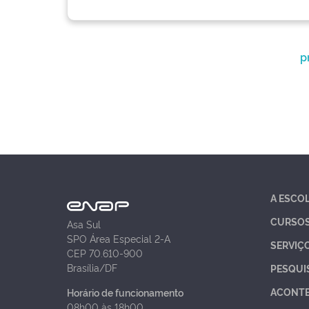
p
A ESCO
CURSO
Asa Sul
SPO Área Especial 2-A
SERVIÇ
CEP 70.610-900
Brasília/DF
PESQUI
ACONT
Horário de funcionamento
08h00 às 18h00