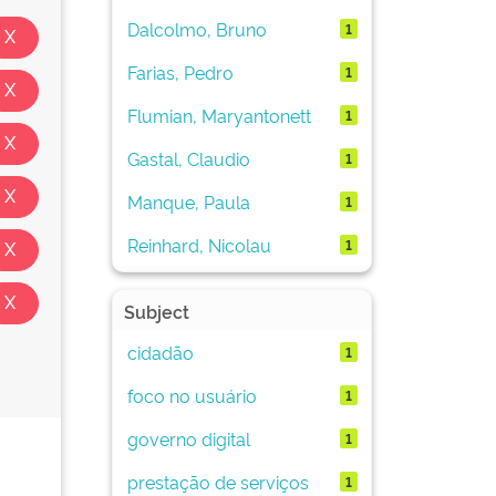
Dalcolmo, Bruno
1
Farias, Pedro
1
Flumian, Maryantonett
1
Gastal, Claudio
1
Manque, Paula
1
Reinhard, Nicolau
1
Subject
cidadão
1
foco no usuário
1
governo digital
1
prestação de serviços
1