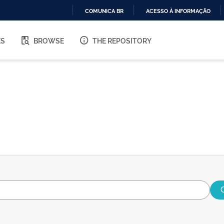
COMUNICA BR
ACESSO À INFORMAÇÃO
IR
PARA
ES
BROWSE
THE REPOSITORY
O
CONTEÚDO