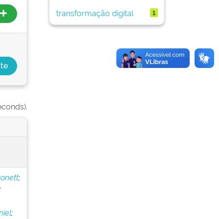
transformação digital
1
econds).
onett
;
;
iel
;