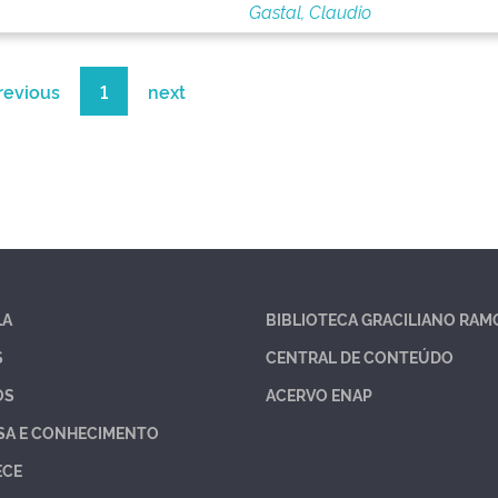
Gastal, Claudio
revious
1
next
LA
BIBLIOTECA GRACILIANO RAM
S
CENTRAL DE CONTEÚDO
OS
ACERVO ENAP
SA E CONHECIMENTO
ECE