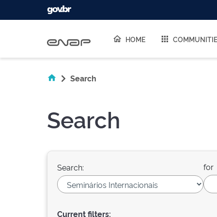
Skip navigation
HOME
COMMUNITI
Search
Search
for
Search:
Current filters: