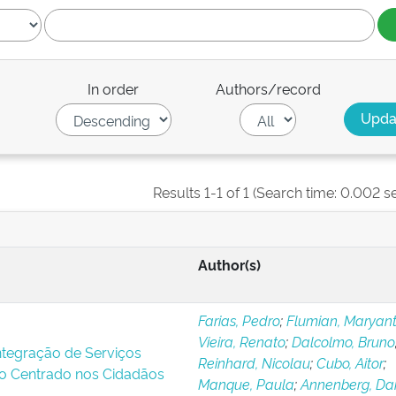
In order
Authors/record
Results 1-1 of 1 (Search time: 0.002 s
Author(s)
Farias, Pedro
;
Flumian, Maryant
Vieira, Renato
;
Dalcolmo, Bruno
Integração de Serviços
Reinhard, Nicolau
;
Cubo, Aitor
;
o Centrado nos Cidadãos
Manque, Paula
;
Annenberg, Dan