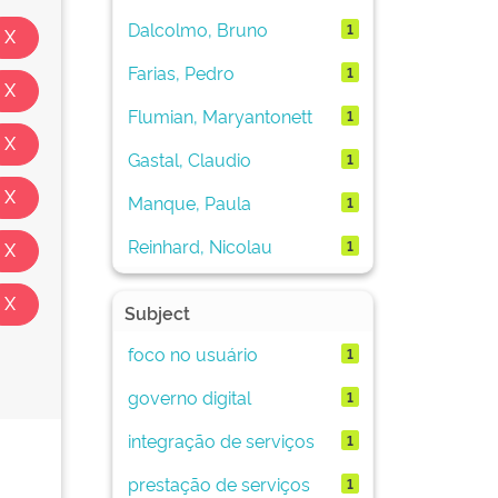
Dalcolmo, Bruno
1
Farias, Pedro
1
Flumian, Maryantonett
1
Gastal, Claudio
1
Manque, Paula
1
Reinhard, Nicolau
1
Subject
foco no usuário
1
governo digital
1
integração de serviços
1
prestação de serviços
1