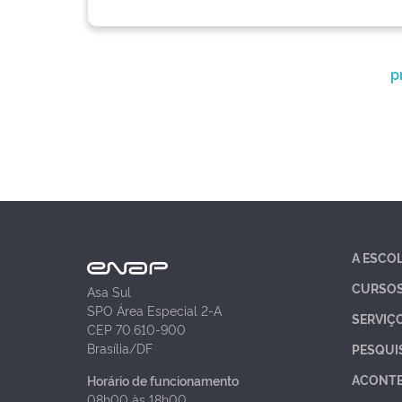
p
A ESCO
CURSO
Asa Sul
SPO Área Especial 2-A
SERVIÇ
CEP 70.610-900
Brasília/DF
PESQUI
ACONT
Horário de funcionamento
08h00 às 18h00