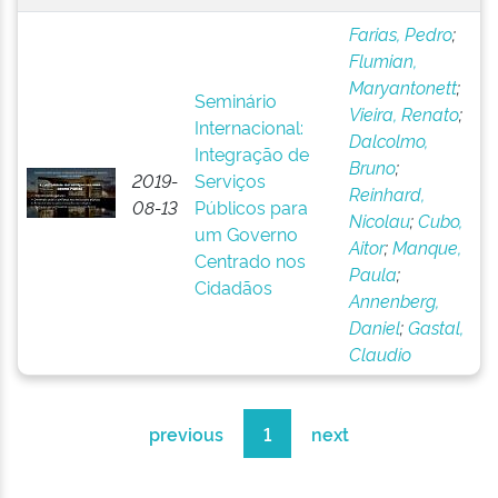
Farias, Pedro
;
Flumian,
Maryantonett
;
Seminário
Vieira, Renato
;
Internacional:
Dalcolmo,
Integração de
Bruno
;
2019-
Serviços
Reinhard,
08-13
Públicos para
Nicolau
;
Cubo,
um Governo
Aitor
;
Manque,
Centrado nos
Paula
;
Cidadãos
Annenberg,
Daniel
;
Gastal,
Claudio
previous
1
next