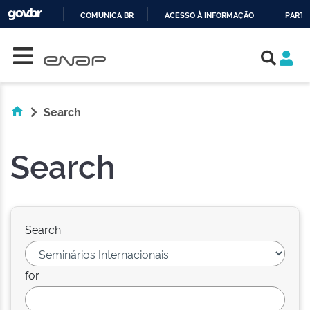
COMUNICA BR
ACESSO À INFORMAÇÃO
PARTI
Skip navigation
IR
PARA
O
CONTEÚDO
Search
Search
Search:
for