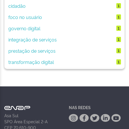
cidadão
1
foco no usuário
1
governo digital
1
integração de serviços
1
prestação de serviços
1
transformação digital
1
NAS REDES
Asa Sul
SPO Área Especial 2-A
CEP 70.610-900