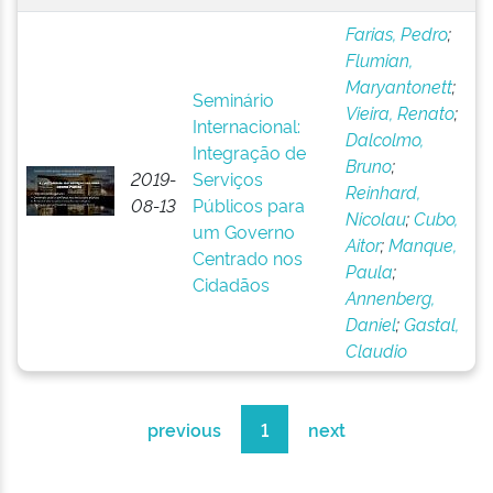
Farias, Pedro
;
Flumian,
Maryantonett
;
Seminário
Vieira, Renato
;
Internacional:
Dalcolmo,
Integração de
Bruno
;
2019-
Serviços
Reinhard,
08-13
Públicos para
Nicolau
;
Cubo,
um Governo
Aitor
;
Manque,
Centrado nos
Paula
;
Cidadãos
Annenberg,
Daniel
;
Gastal,
Claudio
previous
1
next