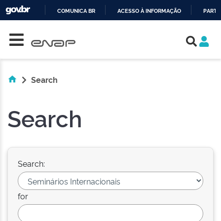
COMUNICA BR
ACESSO À INFORMAÇÃO
PARTI
Skip navigation
IR
PARA
O
CONTEÚDO
Search
Search
Search:
for