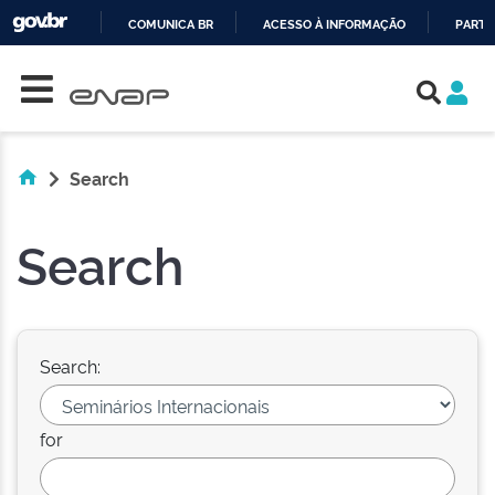
COMUNICA BR
ACESSO À INFORMAÇÃO
PARTI
Skip navigation
IR
PARA
O
CONTEÚDO
Search
Search
Search:
for