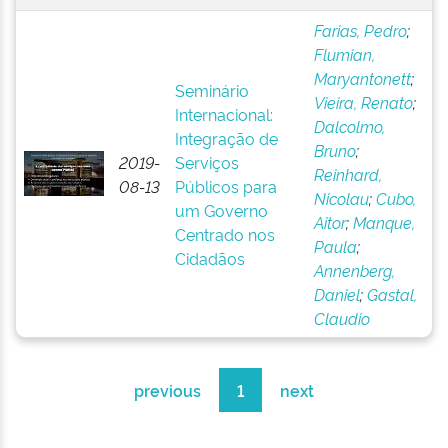
Farias, Pedro
;
Flumian,
Maryantonett
;
Seminário
Vieira, Renato
;
Internacional:
Dalcolmo,
Integração de
Bruno
;
2019-
Serviços
Reinhard,
08-13
Públicos para
Nicolau
;
Cubo,
um Governo
Aitor
;
Manque,
Centrado nos
Paula
;
Cidadãos
Annenberg,
Daniel
;
Gastal,
Claudio
previous
1
next