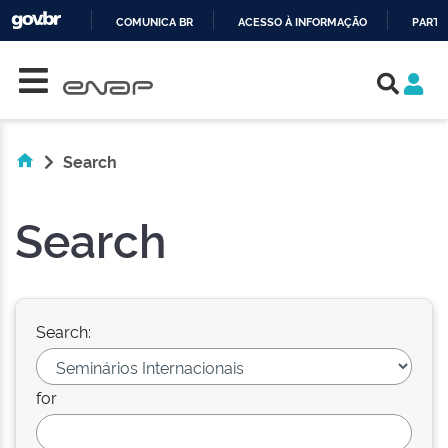
COMUNICA BR
ACESSO À INFORMAÇÃO
PARTI
Skip navigation
IR
PARA
O
CONTEÚDO
Search
Search
Search:
for