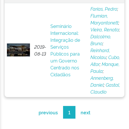
Farias, Pedro
;
Flumian,
Maryantonett
;
Seminário
Vieira, Renato
;
Internacional:
Dalcolmo,
Integração de
Bruno
;
2019-
Serviços
Reinhard,
08-13
Públicos para
Nicolau
;
Cubo,
um Governo
Aitor
;
Manque,
Centrado nos
Paula
;
Cidadãos
Annenberg,
Daniel
;
Gastal,
Claudio
previous
1
next