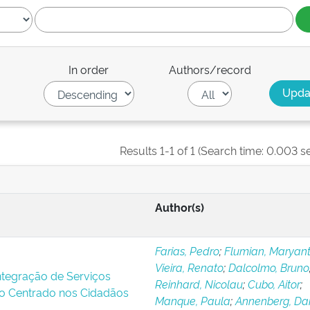
In order
Authors/record
Results 1-1 of 1 (Search time: 0.003 s
Author(s)
Farias, Pedro
;
Flumian, Maryant
Vieira, Renato
;
Dalcolmo, Bruno
Integração de Serviços
Reinhard, Nicolau
;
Cubo, Aitor
;
o Centrado nos Cidadãos
Manque, Paula
;
Annenberg, Dan