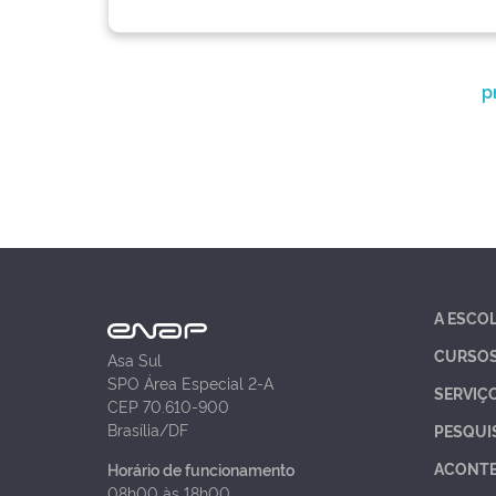
p
A ESCO
CURSO
Asa Sul
SPO Área Especial 2-A
SERVIÇ
CEP 70.610-900
Brasília/DF
PESQUI
ACONT
Horário de funcionamento
08h00 às 18h00