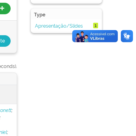
Type
Apresentação/Slides
1
econds).
onett
;
;
iel
;