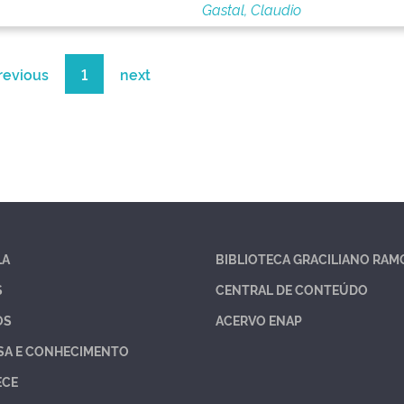
Gastal, Claudio
revious
1
next
LA
BIBLIOTECA GRACILIANO RAM
S
CENTRAL DE CONTEÚDO
OS
ACERVO ENAP
SA E CONHECIMENTO
ECE