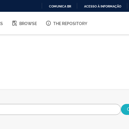
COMUNICA BR
ACESSO À INFORMAÇÃO
IR
PARA
ES
BROWSE
THE REPOSITORY
O
CONTEÚDO