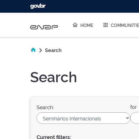
Skip navigation
HOME
COMMUNITI
Search
Search
for
Search:
Current filters: