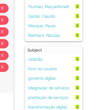
Flumian, Maryantonett
1
Gastal, Claudio
1
Manque, Paula
1
Reinhard, Nicolau
1
Subject
cidadão
1
foco no usuário
1
governo digital
1
integração de serviços
1
prestação de serviços
1
transformação digital
1