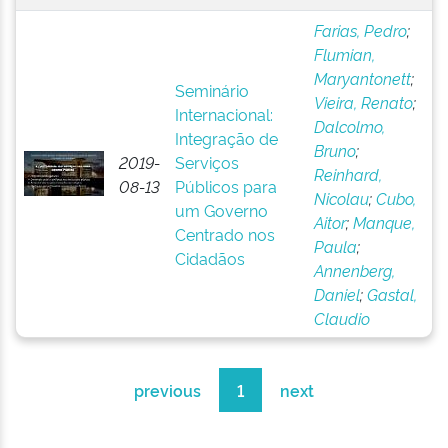
Farias, Pedro
;
Flumian,
Maryantonett
;
Seminário
Vieira, Renato
;
Internacional:
Dalcolmo,
Integração de
Bruno
;
2019-
Serviços
Reinhard,
08-13
Públicos para
Nicolau
;
Cubo,
um Governo
Aitor
;
Manque,
Centrado nos
Paula
;
Cidadãos
Annenberg,
Daniel
;
Gastal,
Claudio
previous
1
next