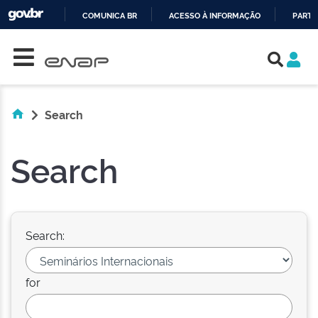
COMUNICA BR
ACESSO À INFORMAÇÃO
PARTI
Skip navigation
IR
PARA
O
CONTEÚDO
Search
Search
Search:
for