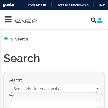
COMUNICA BR
ACESSO À INFORMAÇÃO
PARTI
Skip navigation
IR
PARA
O
CONTEÚDO
Search
Search
Search:
for