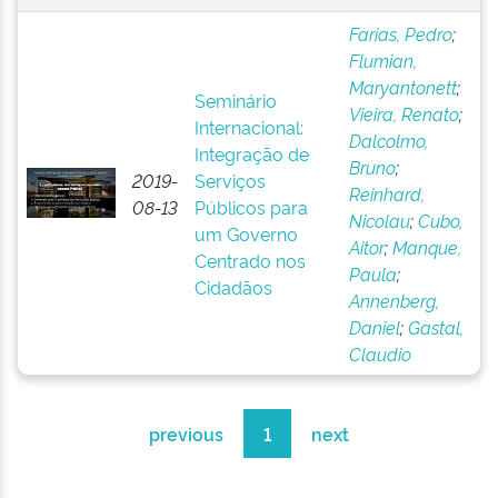
Farias, Pedro
;
Flumian,
Maryantonett
;
Seminário
Vieira, Renato
;
Internacional:
Dalcolmo,
Integração de
Bruno
;
2019-
Serviços
Reinhard,
08-13
Públicos para
Nicolau
;
Cubo,
um Governo
Aitor
;
Manque,
Centrado nos
Paula
;
Cidadãos
Annenberg,
Daniel
;
Gastal,
Claudio
previous
1
next