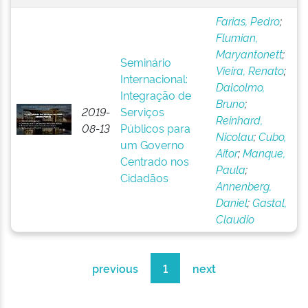
Farias, Pedro
;
Flumian,
Maryantonett
;
Seminário
Vieira, Renato
;
Internacional:
Dalcolmo,
Integração de
Bruno
;
2019-
Serviços
Reinhard,
08-13
Públicos para
Nicolau
;
Cubo,
um Governo
Aitor
;
Manque,
Centrado nos
Paula
;
Cidadãos
Annenberg,
Daniel
;
Gastal,
Claudio
previous
1
next