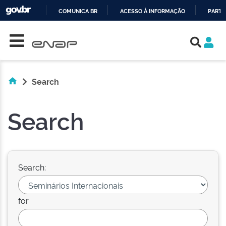
COMUNICA BR
ACESSO À INFORMAÇÃO
PARTI
Skip navigation
IR
PARA
O
CONTEÚDO
Search
Search
Search:
for