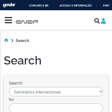
COMUNICA BR
ACESSO À INFORMAÇÃO
PARTI
Skip navigation
IR
PARA
O
CONTEÚDO
Search
Search
Search:
for