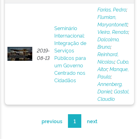
Farias, Pedro
;
Flumian,
Maryantonett
;
Seminário
Vieira, Renato
;
Internacional:
Dalcolmo,
Integração de
Bruno
;
2019-
Serviços
Reinhard,
08-13
Públicos para
Nicolau
;
Cubo,
um Governo
Aitor
;
Manque,
Centrado nos
Paula
;
Cidadãos
Annenberg,
Daniel
;
Gastal,
Claudio
previous
1
next