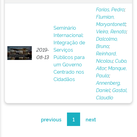
Farias, Pedro
;
Flumian,
Maryantonett
;
Seminário
Vieira, Renato
;
Internacional:
Dalcolmo,
Integração de
Bruno
;
2019-
Serviços
Reinhard,
08-13
Públicos para
Nicolau
;
Cubo,
um Governo
Aitor
;
Manque,
Centrado nos
Paula
;
Cidadãos
Annenberg,
Daniel
;
Gastal,
Claudio
previous
1
next