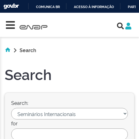
COMUNICA BR
ACESSO À INFORMAÇÃO
PARTI
Skip navigation
IR
PARA
O
CONTEÚDO
Search
Search
Search:
for