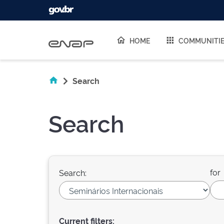
Skip navigation
HOME
COMMUNITI
Search
Search
for
Search:
Current filters: