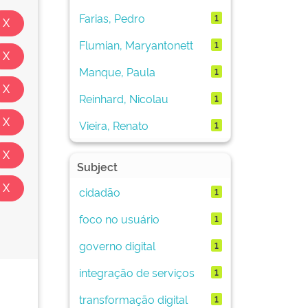
Farias, Pedro
1
Flumian, Maryantonett
1
Manque, Paula
1
Reinhard, Nicolau
1
Vieira, Renato
1
Subject
cidadão
1
foco no usuário
1
governo digital
1
integração de serviços
1
transformação digital
1