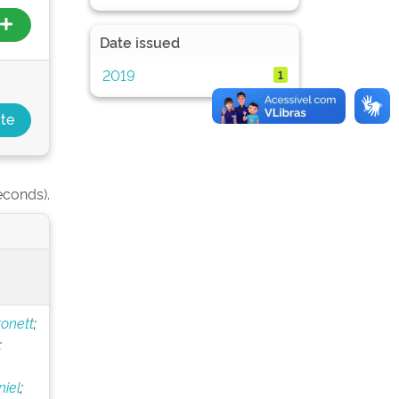
Date issued
2019
1
econds).
onett
;
;
iel
;