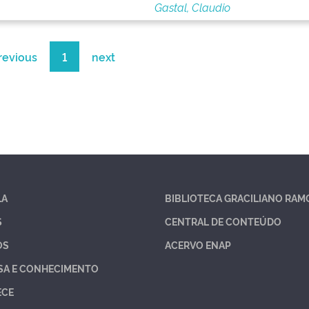
Gastal, Claudio
revious
1
next
LA
BIBLIOTECA GRACILIANO RAM
S
CENTRAL DE CONTEÚDO
OS
ACERVO ENAP
SA E CONHECIMENTO
ECE