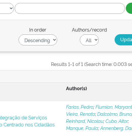
In order
Authors/record
Results 1-1 of 1 (Search time: 0.003 s
Author(s)
Farias, Pedro
;
Flumian, Maryant
Vieira, Renato
;
Dalcolmo, Bruno
Integração de Serviços
Reinhard, Nicolau
;
Cubo, Aitor
;
o Centrado nos Cidadãos
Manque, Paula
;
Annenberg, Dan