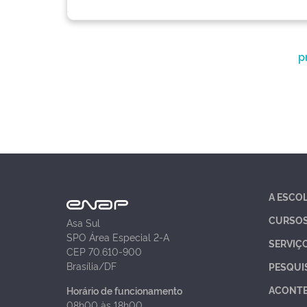
p
A ESCO
CURSO
Asa Sul
SPO Área Especial 2-A
SERVIÇ
CEP 70.610-900
Brasília/DF
PESQUI
ACONT
Horário de funcionamento
08h00 às 18h00