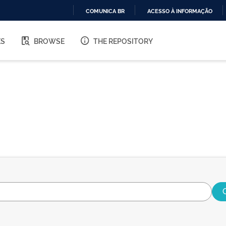
COMUNICA BR
ACESSO À INFORMAÇÃO
IR
PARA
ES
BROWSE
THE REPOSITORY
O
CONTEÚDO