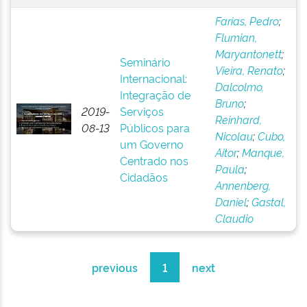
Farias, Pedro
;
Flumian,
Maryantonett
;
Seminário
Vieira, Renato
;
Internacional:
Dalcolmo,
Integração de
Bruno
;
2019-
Serviços
Reinhard,
08-13
Públicos para
Nicolau
;
Cubo,
um Governo
Aitor
;
Manque,
Centrado nos
Paula
;
Cidadãos
Annenberg,
Daniel
;
Gastal,
Claudio
previous
1
next