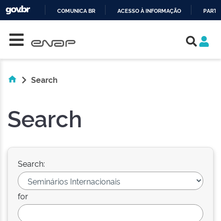
COMUNICA BR
ACESSO À INFORMAÇÃO
PARTI
Skip navigation
IR
PARA
O
CONTEÚDO
Search
Search
Search:
for