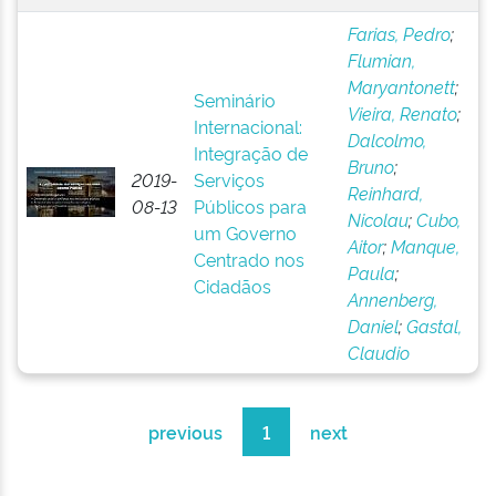
Farias, Pedro
;
Flumian,
Maryantonett
;
Seminário
Vieira, Renato
;
Internacional:
Dalcolmo,
Integração de
Bruno
;
2019-
Serviços
Reinhard,
08-13
Públicos para
Nicolau
;
Cubo,
um Governo
Aitor
;
Manque,
Centrado nos
Paula
;
Cidadãos
Annenberg,
Daniel
;
Gastal,
Claudio
previous
1
next