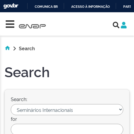
COMUNICA BR
ACESSO À INFORMAÇÃO
PARTI
Skip navigation
IR
PARA
O
CONTEÚDO
Search
Search
Search:
for