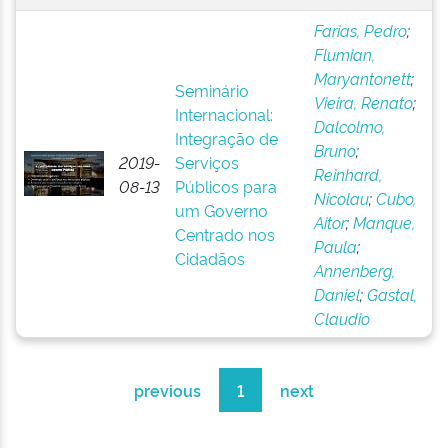
Farias, Pedro
;
Flumian,
Maryantonett
;
Seminário
Vieira, Renato
;
Internacional:
Dalcolmo,
Integração de
Bruno
;
2019-
Serviços
Reinhard,
08-13
Públicos para
Nicolau
;
Cubo,
um Governo
Aitor
;
Manque,
Centrado nos
Paula
;
Cidadãos
Annenberg,
Daniel
;
Gastal,
Claudio
previous
1
next