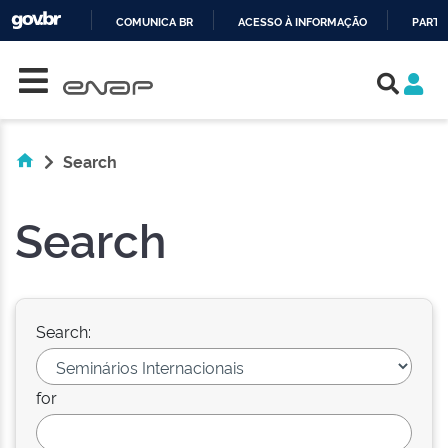
COMUNICA BR
ACESSO À INFORMAÇÃO
PARTI
Skip navigation
IR
PARA
O
CONTEÚDO
Search
Search
Search:
for