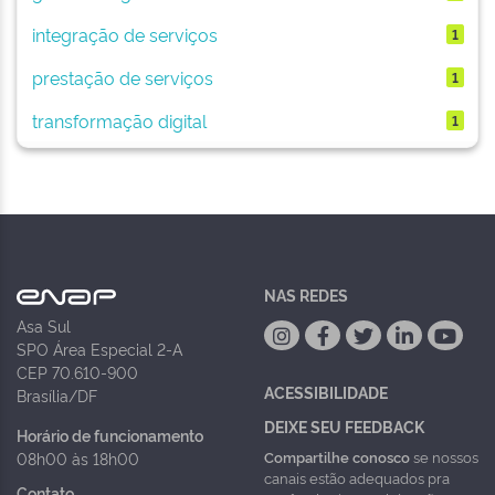
integração de serviços
1
prestação de serviços
1
transformação digital
1
NAS REDES
Asa Sul
SPO Área Especial 2-A
CEP 70.610-900
ACESSIBILIDADE
Brasília/DF
DEIXE SEU FEEDBACK
Horário de funcionamento
Compartilhe conosco
se nossos
08h00 às 18h00
canais estão adequados pra
Contato