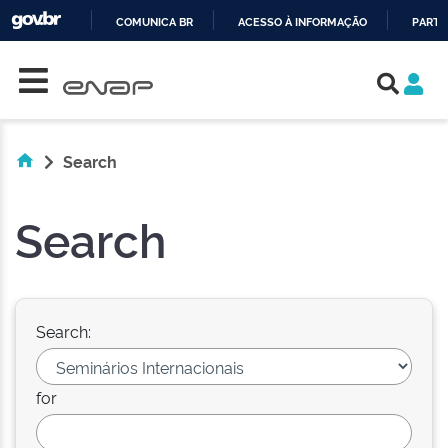
COMUNICA BR
ACESSO À INFORMAÇÃO
PARTI
Skip navigation
IR
PARA
O
CONTEÚDO
Search
Search
Search:
for