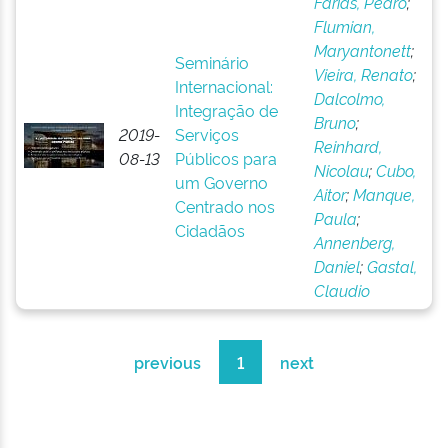
Farias, Pedro
;
Flumian,
Maryantonett
;
Seminário
Vieira, Renato
;
Internacional:
Dalcolmo,
Integração de
Bruno
;
2019-
Serviços
Reinhard,
08-13
Públicos para
Nicolau
;
Cubo,
um Governo
Aitor
;
Manque,
Centrado nos
Paula
;
Cidadãos
Annenberg,
Daniel
;
Gastal,
Claudio
previous
1
next