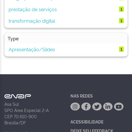
prestação de serviços
1
transformação digital
1
Type
Apresentação/Slides
1
NAS REDES
Asa Sul
SPO Área Especial 2-A
CEP 70.610-900
ACESSIBILIDADE
Brasília/DF
DEIXE SEU FEEDBACK