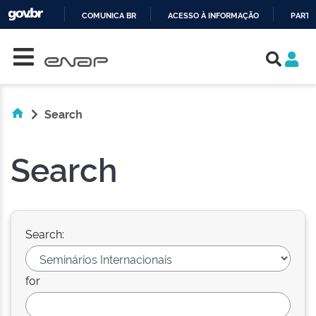
COMUNICA BR
ACESSO À INFORMAÇÃO
PARTI
Skip navigation
IR
PARA
O
CONTEÚDO
Search
Search
Search:
for