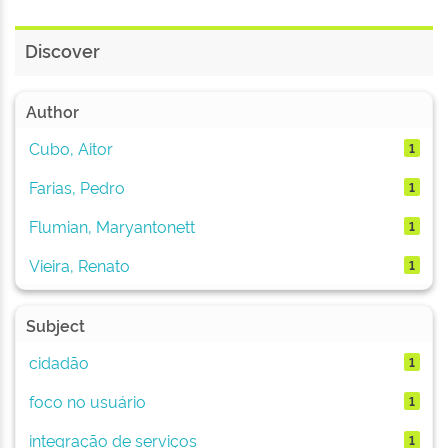
Discover
Author
Cubo, Aitor
1
Farias, Pedro
1
Flumian, Maryantonett
1
Vieira, Renato
1
Subject
cidadão
1
foco no usuário
1
integração de serviços
1