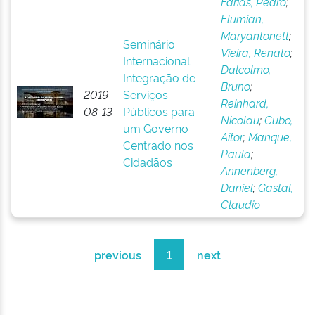
Farias, Pedro
;
Flumian,
Maryantonett
;
Seminário
Vieira, Renato
;
Internacional:
Dalcolmo,
Integração de
Bruno
;
2019-
Serviços
Reinhard,
08-13
Públicos para
Nicolau
;
Cubo,
um Governo
Aitor
;
Manque,
Centrado nos
Paula
;
Cidadãos
Annenberg,
Daniel
;
Gastal,
Claudio
previous
1
next