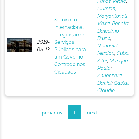
Farias, Pedro
;
Flumian,
Maryantonett
;
Seminário
Vieira, Renato
;
Internacional:
Dalcolmo,
Integração de
Bruno
;
2019-
Serviços
Reinhard,
08-13
Públicos para
Nicolau
;
Cubo,
um Governo
Aitor
;
Manque,
Centrado nos
Paula
;
Cidadãos
Annenberg,
Daniel
;
Gastal,
Claudio
previous
1
next