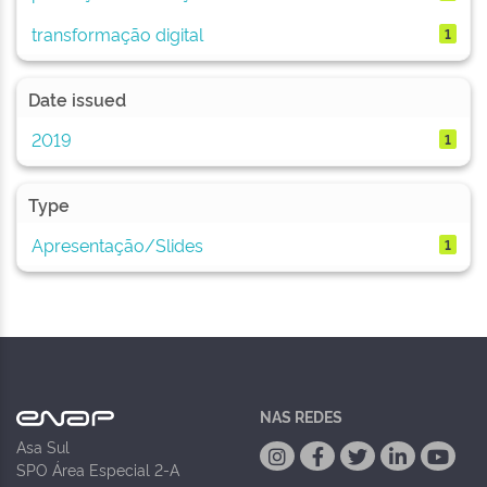
transformação digital
1
Date issued
2019
1
Type
Apresentação/Slides
1
NAS REDES
Asa Sul
SPO Área Especial 2-A