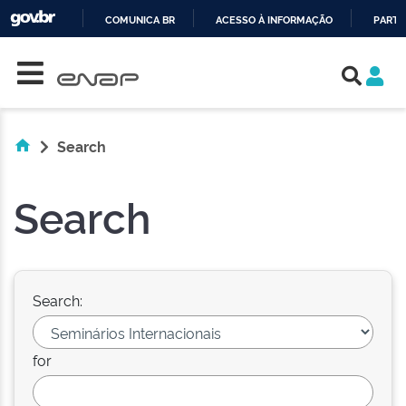
COMUNICA BR
ACESSO À INFORMAÇÃO
PARTI
Skip navigation
IR
PARA
O
CONTEÚDO
Search
Search
Search:
for