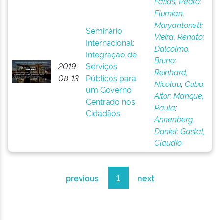
Farias, Pedro
;
Flumian,
Maryantonett
;
Seminário
Vieira, Renato
;
Internacional:
Dalcolmo,
Integração de
Bruno
;
2019-
Serviços
Reinhard,
08-13
Públicos para
Nicolau
;
Cubo,
um Governo
Aitor
;
Manque,
Centrado nos
Paula
;
Cidadãos
Annenberg,
Daniel
;
Gastal,
Claudio
previous
1
next