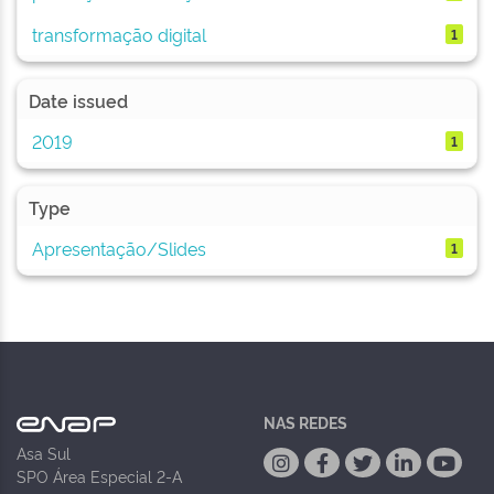
transformação digital
1
Date issued
2019
1
Type
Apresentação/Slides
1
NAS REDES
Asa Sul
SPO Área Especial 2-A