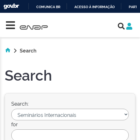
COMUNICA BR
ACESSO À INFORMAÇÃO
PARTI
Skip navigation
IR
PARA
O
CONTEÚDO
Search
Search
Search:
for