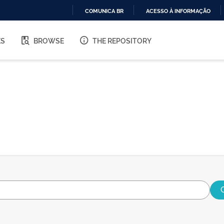
COMUNICA BR
ACESSO À INFORMAÇÃO
IR
PARA
ES
BROWSE
THE REPOSITORY
O
CONTEÚDO