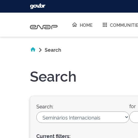
Skip navigation
HOME
COMMUNITI
Search
Search
for
Search:
Current filters: