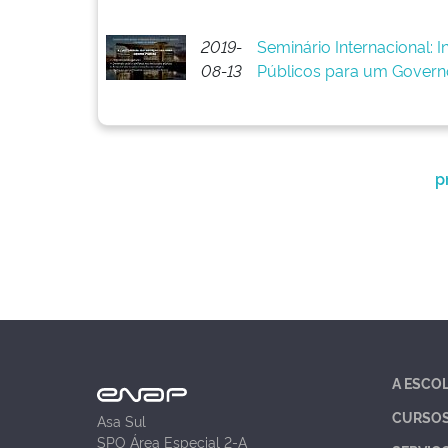
2019-
Seminário Internacional: 
08-13
Públicos para um Govern
p
A ESCO
CURSO
Asa Sul
SPO Área Especial 2-A