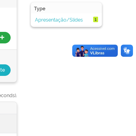
Type
Apresentação/Slides
1
econds).