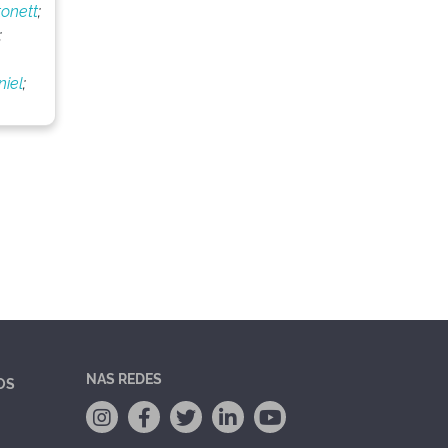
onett
;
;
iel
;
NAS REDES
OS