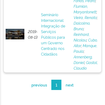
Farias, Pedro
;
Flumian,
Maryantonett
;
Seminário
Vieira, Renato
;
Internacional:
Dalcolmo,
Integração de
Bruno
;
2019-
Serviços
Reinhard,
08-13
Públicos para
Nicolau
;
Cubo,
um Governo
Aitor
;
Manque,
Centrado nos
Paula
;
Cidadãos
Annenberg,
Daniel
;
Gastal,
Claudio
previous
1
next