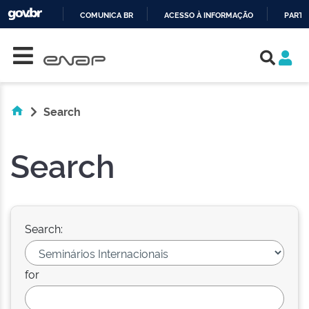
COMUNICA BR
ACESSO À INFORMAÇÃO
PARTI
Skip navigation
IR
PARA
O
CONTEÚDO
Search
Search
Search:
for