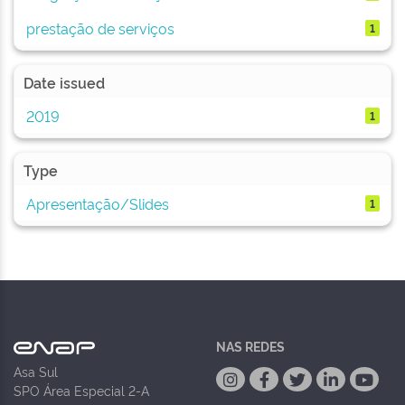
prestação de serviços
1
Date issued
2019
1
Type
Apresentação/Slides
1
NAS REDES
Asa Sul
SPO Área Especial 2-A