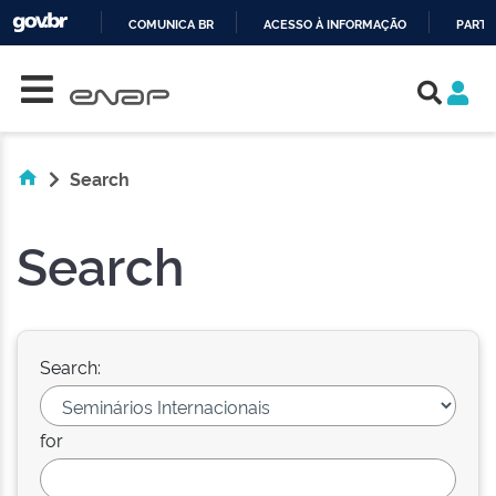
COMUNICA BR
ACESSO À INFORMAÇÃO
PARTI
Skip navigation
IR
PARA
O
CONTEÚDO
Search
Search
Search:
for