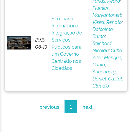
Farias, Pedro
;
Flumian,
Maryantonett
;
Seminário
Vieira, Renato
;
Internacional:
Dalcolmo,
Integração de
Bruno
;
2019-
Serviços
Reinhard,
08-13
Públicos para
Nicolau
;
Cubo,
um Governo
Aitor
;
Manque,
Centrado nos
Paula
;
Cidadãos
Annenberg,
Daniel
;
Gastal,
Claudio
previous
1
next