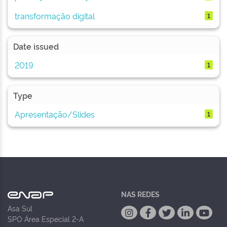
transformação digital
1
Date issued
2019
1
Type
Apresentação/Slides
1
NAS REDES
Asa Sul
SPO Área Especial 2-A