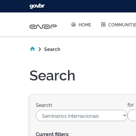
Skip navigation
HOME
COMMUNITI
Search
Search
for
Search:
Current filters: