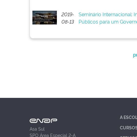
2019-
Seminário Internacional: 
08-13
Públicos para um Govern
p
A ESCO
CURSO
Asa Sul
SPO Área Especial 2-A