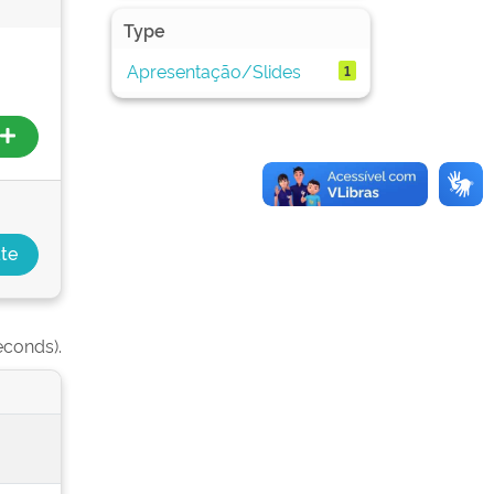
Type
Apresentação/Slides
1
econds).