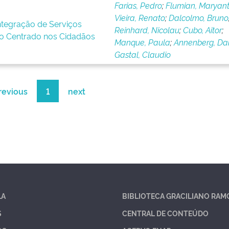
Farias, Pedro
;
Flumian, Maryant
Vieira, Renato
;
Dalcolmo, Bruno
Integração de Serviços
Reinhard, Nicolau
;
Cubo, Aitor
;
o Centrado nos Cidadãos
Manque, Paula
;
Annenberg, Dan
Gastal, Claudio
revious
1
next
LA
BIBLIOTECA GRACILIANO RAM
S
CENTRAL DE CONTEÚDO