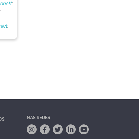
onett
;
;
iel
;
NAS REDES
OS