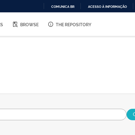
COMUNICA BR
ACESSO À INFORMAÇÃO
IR
PARA
ES
BROWSE
THE REPOSITORY
O
CONTEÚDO