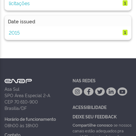
licitações
1
Date issued
2015
1
NAS REDES
Asa Sul
SPO Área Especial 2-A
CEP 70.610-900
ACESSIBILIDADE
Brasília/DF
DEIXE SEU FEEDBACK
Horário de funcionamento
Compartilhe conosco
se nossos
08h00 às 18h00
canais estão adequados pra
Contato