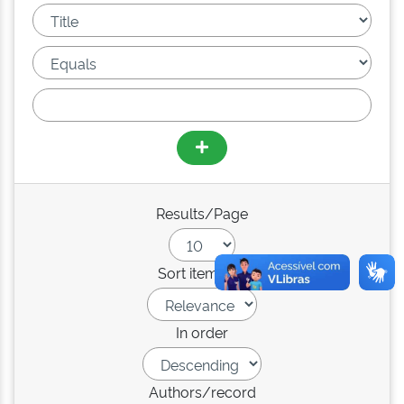
Results/Page
Sort items by
In order
Authors/record