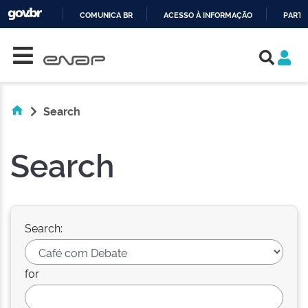
COMUNICA BR
ACESSO À INFORMAÇÃO
PARTI
Skip navigation
IR
PARA
O
CONTEÚDO
Search
Search
Search:
for