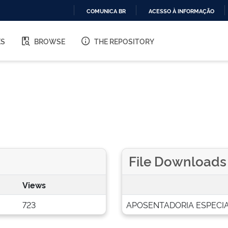
COMUNICA BR
ACESSO À INFORMAÇÃO
IR
PARA
ES
BROWSE
THE REPOSITORY
O
CONTEÚDO
File Downloads
Views
723
APOSENTADORIA ESPECIA