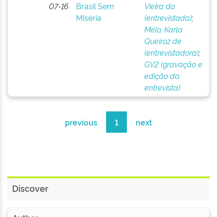
07-16
Brasil Sem
Vieira da
Miséria
(entrevistada)
;
Melo, Karla
Queiroz de
(entrevistadora)
;
GV2 (gravação e
edição da
entrevista)
previous
1
next
Discover