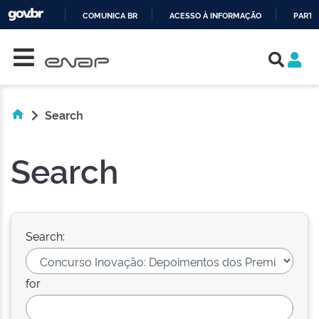
COMUNICA BR
ACESSO À INFORMAÇÃO
PARTI
Skip navigation
IR
PARA
O
CONTEÚDO
Search
Search
Search:
for