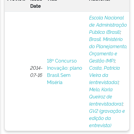
Date
Escola Nacional
de Administração
Pública (Brasil)
;
Brasil. Ministério
do Planejamento,
Orçamento e
18º Concurso
Gestão (MP)
;
2014-
Inovação: plano
Costa, Patricia
07-16
Brasil Sem
Vieira da
Miséria
(entrevistada)
;
Melo, Karla
Queiroz de
(entrevistadora)
;
GV2 (gravação e
edição da
entrevista)