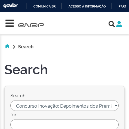
COMUNICA BR
ACESSO À INFORMAÇÃO
PARTI
Skip navigation
IR
PARA
O
CONTEÚDO
Search
Search
Search:
for