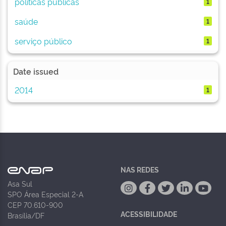
políticas públicas
1
saúde
1
serviço público
1
Date issued
2014
1
NAS REDES
Asa Sul
SPO Área Especial 2-A
CEP 70.610-900
ACESSIBILIDADE
Brasília/DF