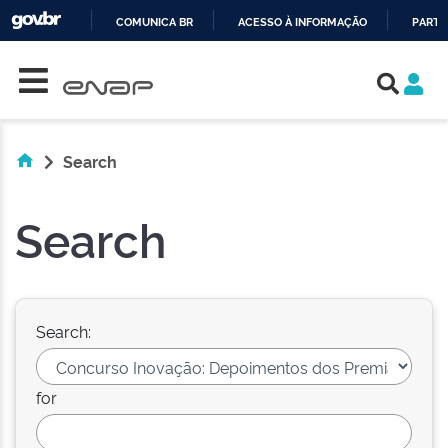
COMUNICA BR
ACESSO À INFORMAÇÃO
PARTI
Skip navigation
IR
PARA
O
CONTEÚDO
Search
Search
Search:
for