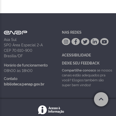
NAS REDES
Asa Sul
SPO Área Especial 2-A
CEP 70.610-900
ACESSIBILIDADE
Brasília/DF
DEIXE SEU FEEDBACK
Horário de funcionamento
Compartilhe conosco
se nossos
08h00 às 18h00
canais estão adequados pra
Contato
você? Elogios também são
biblioteca@enap.gov.br
super bem vindos!