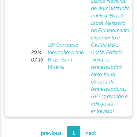
Escola Nacional
de Administração
Pública (Brasil)
;
Brasil. Ministério
do Planejamento,
Orçamento e
18º Concurso
Gestão (MP)
;
2014-
Inovação: plano
Costa, Patricia
07-16
Brasil Sem
Vieira da
Miséria
(entrevistada)
;
Melo, Karla
Queiroz de
(entrevistadora)
;
GV2 (gravação e
edição da
entrevista)
previous
1
next